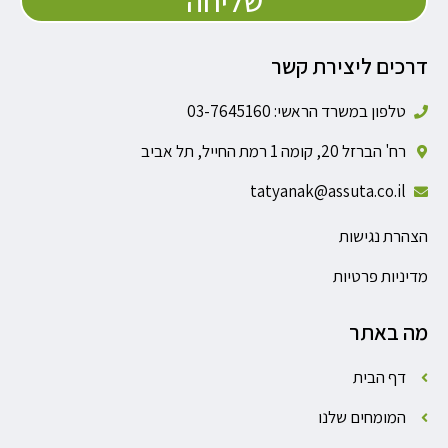
שליחה
דרכים ליצירת קשר
טלפון במשרד הראשי: 03-7645160
רח' הברזל 20, קומה 1 רמת החייל, תל אביב
tatyanak@assuta.co.il
הצהרת נגישות
מדיניות פרטיות
מה באתר
דף הבית
המומחים שלנו