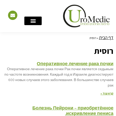
חילתו
חילתו
ל
ל
ף
ף
ינטרנט,
ינטרנט,
חץ
חץ
נטר
נטר
די
די
דף הבית
המומחים שלנו
הדמיה ואבחון
מרכז המידע
שירותים נוספים
תחומי הטיפול
русском-языке
»
רוסית
עבור
עבור
אזור
אזור
רוסית
וכן
וכן
רכזי
רכזי
Оперативное лечение рака почки
Оперативное лечение рака почки Рак почки является седьмым
по частоте возникновения. Каждый год в Израиле диагностируют
600 новых случаев этого заболевания. В большинстве случаев
рак
קרא עוד »
Болезнь Пейрони – приобретённое
искривление пениса.