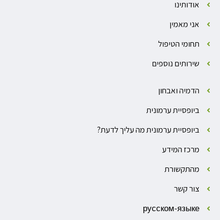
אודותינו
אני מאמין
תחומי הטיפול
שירותים נוספים
הדמיה ואבחון
ביופסיית ערמונית
ביופסיית ערמונית מה עליך לדעת?
מרכז המידע
מהתקשורת
צור קשר
русском-языке