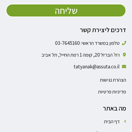
שליחה
דרכים ליצירת קשר
טלפון במשרד הראשי: 03-7645160
רח' הברזל 20, קומה 1 רמת החייל, תל אביב
tatyanak@assuta.co.il
הצהרת נגישות
מדיניות פרטיות
מה באתר
דף הבית