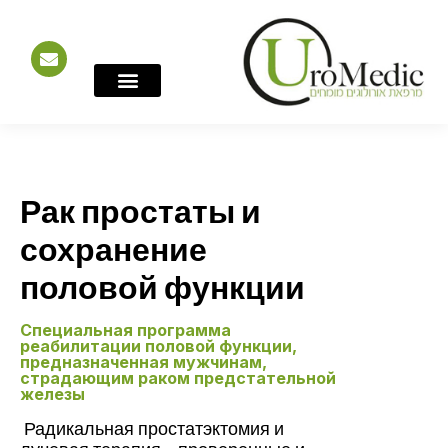
חילתו
ל
ף
ינטרנט,
חץ
נטר
די
המומחים שלנו
הדמיה ואבחון
מרכז המידע
שירותים נוספים
תחומי הטיפול
русском-языке
עבור
אזור
וכן
Рак простаты и
רכזי
сохранение
половой функции
Специальная программа
реабилитации половой функции,
предназначенная мужчинам,
страдающим раком предстательной
железы
Радикальная простатэктомия и