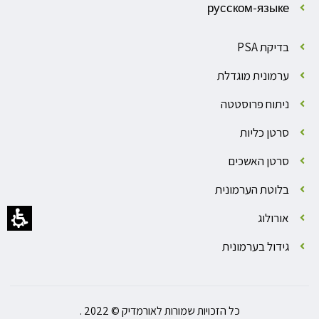
русском-языке
בדיקת PSA
ערמונית מוגדלת
ניתוח פרוסטטה
סרטן כליות
סרטן האשכים
בלוטת הערמונית
אורולוג
גידול בערמונית
כל הזכויות שמורות לאורמדיק © 2022 .